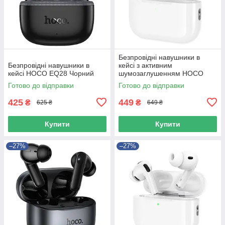
Безпровідні навушники в
Безпровідні навушники в
кейсі з активним
кейсі HOCO EQ28 Чорний
шумозаглушенням HOCO
EW97 BTV6.0, 300mAh, ANC
Готово до відправки
Готово до відправки
Білий
425
449
₴
₴
625 ₴
649 ₴
Купити
Купити
–27%
–27%