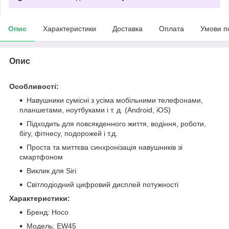
Опис
Характеристики
Доставка
Оплата
Умови п
Опис
Особливості:
Навушники сумісні з усіма мобільними телефонами,
планшетами, ноутбуками і т. д. (Android, iOS)
Підходить для повсякденного життя, водіння, роботи,
бігу, фітнесу, подорожей і т.д.
Проста та миттєва синхронізація навушників зі
смартфоном
Виклик для Siri
Світлодіодний цифровий дисплей потужності
Характеристики:
Бренд: Hoco
Модель: EW45