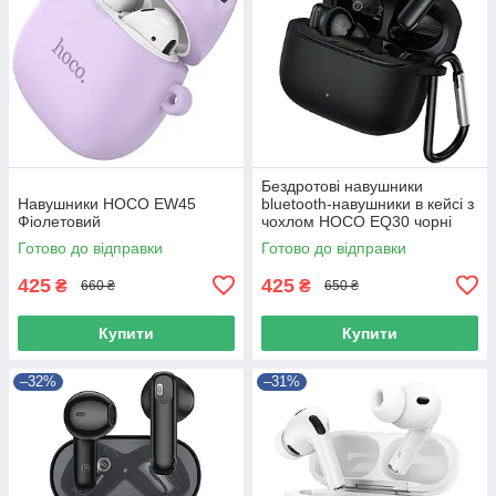
Бездротові навушники
Навушники HOCO EW45
bluetooth-навушники в кейсі з
Фіолетовий
чохлом HOCO EQ30 чорні
Готово до відправки
Готово до відправки
425
425
₴
₴
660 ₴
650 ₴
Купити
Купити
–32%
–31%