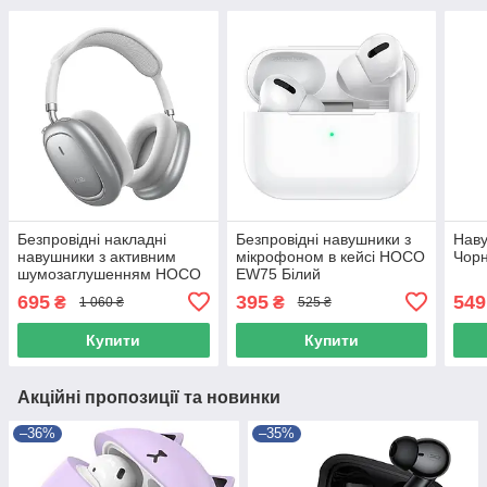
Безпровідні накладні
Безпровідні навушники з
Нав
навушники з активним
мікрофоном в кейсі HOCO
Чор
шумозаглушенням HOCO
EW75 Білий
W68 ANC, App, 45 годин,
695
395
549
₴
₴
1 060 ₴
525 ₴
400mAh Сірий
Купити
Купити
Акційні пропозиції та новинки
–36%
–35%