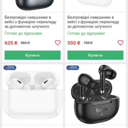
Безпровідні навушники в
Безпровідні навушники в
кейсі з функцією перекладу
кейсі з функцією перекладу
за допомогою штучного
за допомогою штучного
інтелекту та ANC+ENC HOCO
інтелекту, ANC та APP HOCO
Готово до відправки
Готово до відправки
EQ27 Сірий
EW98 Білий
625
550
₴
₴
860 ₴
750 ₴
Купити
Купити
–25%
–25%