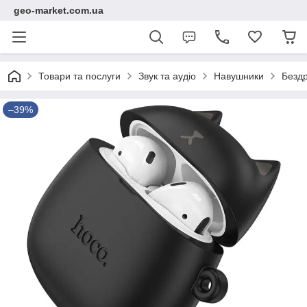
geo-market.com.ua
Товари та послуги
Звук та аудіо
Навушники
Безд
–39%