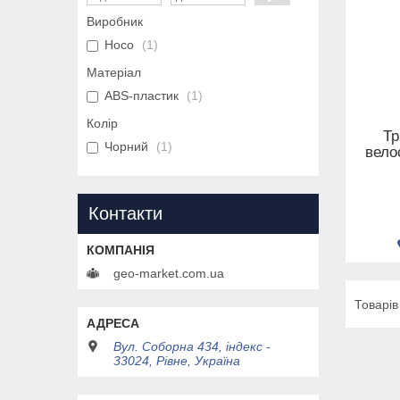
Виробник
Hoco
1
Матеріал
ABS-пластик
1
Колір
Тр
Чорний
1
вело
Контакти
geo-market.com.ua
Вул. Соборна 434, індекс -
33024, Рівне, Україна