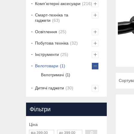
Комп’ютерні аксесуари
216
Смарт-техніка та
гаджети
63
Освітлення
25
Побутова техніка
32
Інструменти
25
Велотовари
1
Велотримачі
1
Дитячі гаджети
30
Фільтри
Ціна