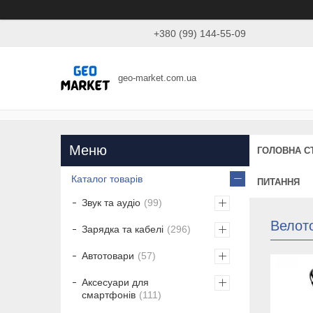
+380 (99) 144-55-09
geo-market.com.ua
ГОЛОВНА С
Каталог товарів
ПИТАННЯ
Звук та аудіо
99
Велот
Зарядка та кабелі
296
Автотовари
57
Аксесуари для
смартфонів
111