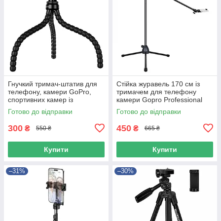
Гнучкий тримач-штатив для
Стійка журавель 170 см із
телефону, камери GoPro,
тримачем для телефону
спортивних камер із
камери Gopro Professional
кріпленням 1/4" HOCO H101
Чорний 40987
Готово до відправки
Готово до відправки
Чорний
300
450
₴
₴
550 ₴
665 ₴
Купити
Купити
–31%
–30%