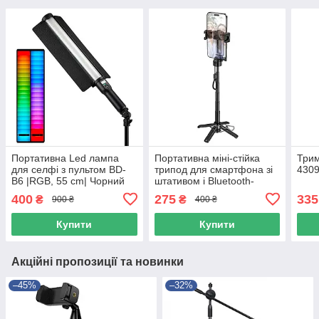
Портативна Led лампа
Портативна міні-стійка
Три
для селфі з пультом BD-
трипод для смартфона зі
430
B6 |RGB, 55 cm| Чорний
штативом і Bluetooth-
46920
пультом HOCO K27 Magic
400
275
335
₴
₴
900 ₴
400 ₴
Чорний
Купити
Купити
Акційні пропозиції та новинки
–45%
–32%