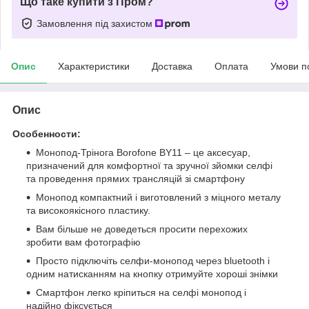
Що таке купити з Пром?
Замовлення під захистом
Опис
Характеристики
Доставка
Оплата
Умови п
Опис
Особенности:
Монопод-Трінога Borofone BY11 – це аксесуар,
призначений для комфортної та зручної зйомки селфі
та проведення прямих трансляцій зі смартфону
Монопод компактний і виготовлений з міцного металу
та високоякісного пластику.
Вам більше не доведеться просити перехожих
зробити вам фотографію
Просто підключіть селфи-монопод через bluetooth і
одним натисканням на кнопку отримуйте хороші знімки
Смартфон легко кріпиться на селфі монопод і
надійно фіксується