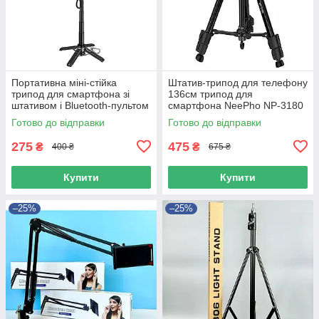
Портативна міні-стійка
Штатив-трипод для телефону
трипод для смартфона зі
136см трипод для
штативом і Bluetooth-пультом
смартфона NeePho NP-3180
HOCO K27 Magic Чорний
тримач для телефону на
Готово до відправки
Готово до відправки
штатив 44760
275
475
₴
₴
400 ₴
675 ₴
Купити
Купити
–25%
–25%