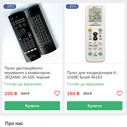
–33%
–25%
Пульт дистанційного
керування з клавіатурою
Пульт для кондиціонерів K-
JEQANG JA-505 Чорний
1028E Білий 46163
Готово до відправки
Готово до відправки
200
194
₴
₴
300 ₴
259 ₴
Купити
Купити
Про нас