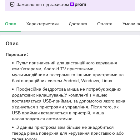
Замовлення під захистом
Опис
Характеристики
Доставка
Оплата
Умови п
Опис
Переваги:
Пульт призначений для дистанційного керування
комп'ютерами, Android TV приставками,
мультимедійними плеєрами та іншими пристроями на
базі операційних систем Android, Windows, Linux
Професійна бездротова миша не потребує жодних
додаткових налаштувань.У комплекті з мишею
поставляється USB-приймач, за допомогою якого вона
з'єднується з пристроями управління. Після того, як
USB приймач вставляється в пристрій, миша
налаштовується автоматично
З даним пристроєм вам більше не знадобиться
тверда рівна поверхня для керування приставкою або
телевізором