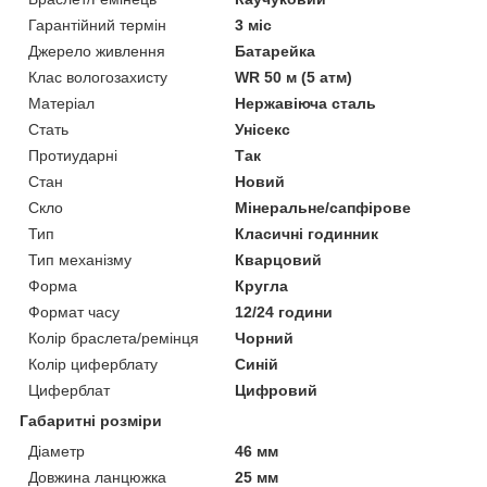
Гарантійний термін
3 міс
Джерело живлення
Батарейка
Клас вологозахисту
WR 50 м (5 атм)
Матеріал
Нержавіюча сталь
Стать
Унісекс
Протиударні
Так
Стан
Новий
Скло
Мінеральне/сапфірове
Тип
Класичні годинник
Тип механізму
Кварцовий
Форма
Кругла
Формат часу
12/24 години
Колір браслета/ремінця
Чорний
Колір циферблату
Синій
Циферблат
Цифровий
Габаритні розміри
Діаметр
46 мм
Довжина ланцюжка
25 мм