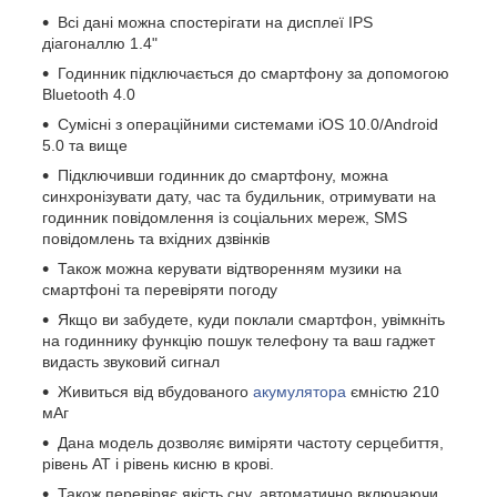
Всі дані можна спостерігати на дисплеї IPS
діагоналлю 1.4"
Годинник підключається до смартфону за допомогою
Bluetooth 4.0
Сумісні з операційними системами iOS 10.0/Android
5.0 та вище
Підключивши годинник до смартфону, можна
синхронізувати дату, час та будильник, отримувати на
годинник повідомлення із соціальних мереж, SMS
повідомлень та вхідних дзвінків
Також можна керувати відтворенням музики на
смартфоні та перевіряти погоду
Якщо ви забудете, куди поклали смартфон, увімкніть
на годиннику функцію пошук телефону та ваш гаджет
видасть звуковий сигнал
Живиться від вбудованого
акумулятора
ємністю 210
мАг
Дана модель дозволяє виміряти частоту серцебиття,
рівень АТ і рівень кисню в крові.
Також перевіряє якість сну, автоматично включаючи