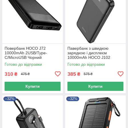
Повербанк HOCO J72
Павербанк з швидкою
10000mAh 2USB/Type-
зарядкою і дисплеєм
C/MicroUSB Чорний
10000mAh HOCO J102
PD20W+QC3.0 USB/Type-C
Готово до відправки
Готово до відправки
Чорний
310
385
₴
₴
475 ₴
575 ₴
Купити
Купити
–32%
–32%