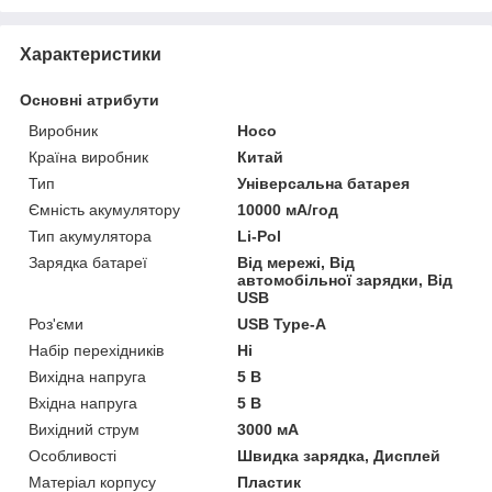
Характеристики
Основні атрибути
Виробник
Hoco
Країна виробник
Китай
Тип
Універсальна батарея
Ємність акумулятору
10000 мА/год
Тип акумулятора
Li-Pol
Зарядка батареї
Від мережі, Від
автомобільної зарядки, Від
USB
Роз'єми
USB Type-A
Набір перехідників
Ні
Вихідна напруга
5 В
Вхідна напруга
5 В
Вихідний струм
3000 мА
Особливості
Швидка зарядка, Дисплей
Матеріал корпусу
Пластик