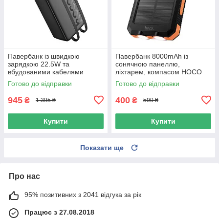
Павербанк із швидкою
Павербанк 8000mAh із
зарядкою 22.5W та
сонячною панеллю,
вбудованими кабелями
ліхтарем, компасом HOCO
Lightning/Type-C 30000mAh
J164 2USB/Type-C Чорний
Готово до відправки
Готово до відправки
HOCO J132B Чорний
945
400
₴
₴
1 395 ₴
590 ₴
Купити
Купити
Показати ще
Про нас
95% позитивних з 2041 відгука за рік
Працює з 27.08.2018