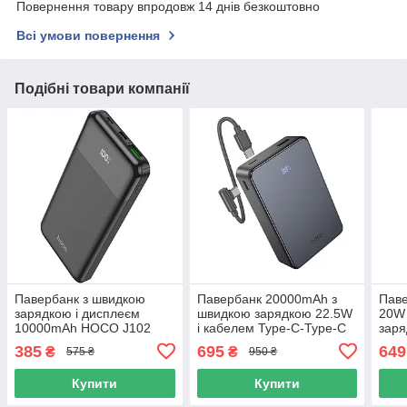
Повернення товару впродовж 14 днів безкоштовно
Всі умови повернення
Подібні товари компанії
Павербанк з швидкою
Павербанк 20000mAh з
Паве
зарядкою і дисплеєм
швидкою зарядкою 22.5W
20W 
10000mAh HOCO J102
і кабелем Type-C-Type-C
зар
PD20W+QC3.0 USB/Type-
HOCO J170A 2Type-
100
385
695
649
₴
₴
575 ₴
950 ₴
C Чорний
C/1USB Сірий
1Typ
Купити
Купити