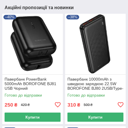
Акційні пропозиції та новинки
–40%
–38%
Павербанк PowerBank
Павербанк 10000mAh з
5000mAh BOROFONE BJ81
швидкою зарядкою 22.5W
USB Чорний
BOROFONE BJ80 2USB/Type-
C Чорний
Готово до відправки
Готово до відправки
250
310
₴
₴
420 ₴
500 ₴
Купити
Купити