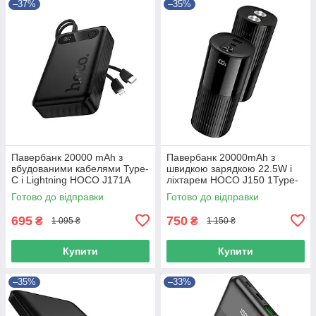
–37%
–35%
Павербанк 20000 mAh з
Павербанк 20000mAh з
вбудованими кабелями Type-
швидкою зарядкою 22.5W і
C і Lightning HOCO J171A
ліхтарем HOCO J150 1Type-
повербанк power bank
C/1USB Чорний
Готово до відправки
Готово до відправки
695
750
₴
₴
1 095 ₴
1 150 ₴
Купити
Купити
–35%
–33%