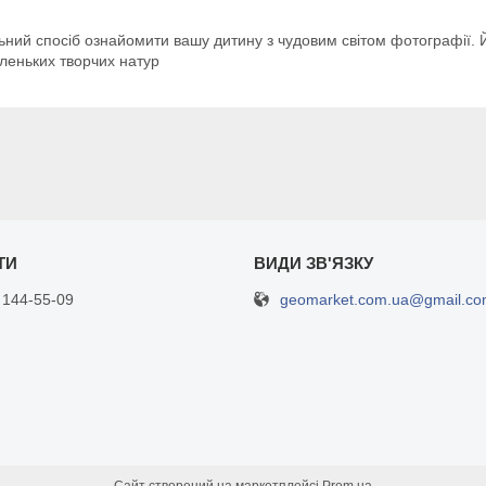
ний спосіб ознайомити вашу дитину з чудовим світом фотографії. Йог
леньких творчих натур
geomarket.com.ua@gmail.c
 144-55-09
Сайт створений на маркетплейсі
Prom.ua