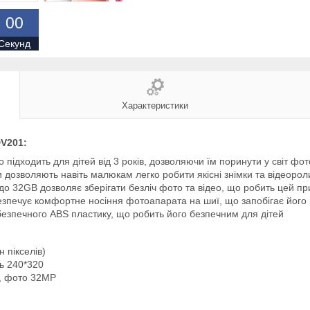
0
0
Секунд
Характеристики
V201:
підходить для дітей від 3 років, дозволяючи їм поринути у світ ф
и дозволяють навіть малюкам легко робити якісні знімки та відеорол
до 32GB дозволяє зберігати безліч фото та відео, що робить цей п
печує комфортне носіння фотоапарата на шиї, що запобігає його вт
безпечного ABS пластику, що робить його безпечним для дітей
 пікселів)
ть 240*320
0, фото 32MP