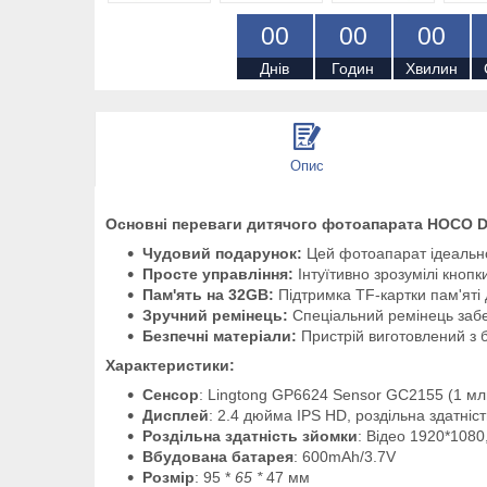
0
0
0
0
0
0
Днів
Годин
Хвилин
Опис
Основні переваги дитячого фотоапарата HOCO D
Чудовий подарунок:
Цей фотоапарат ідеально 
Просте управління:
Інтуїтивно зрозумілі кнопк
Пам'ять на 32GB:
Підтримка TF-картки пам'яті 
Зручний ремінець:
Спеціальний ремінець забез
Безпечні матеріали:
Пристрій виготовлений з 
Характеристики:
Сенсор
: Lingtong GP6624 Sensor GC2155 (1 млн
Дисплей
: 2.4 дюйма IPS HD, роздільна здатніс
Роздільна здатність зйомки
: Відео 1920*108
Вбудована батарея
: 600mAh/3.7V
Розмір
: 95 *
65 *
47 мм