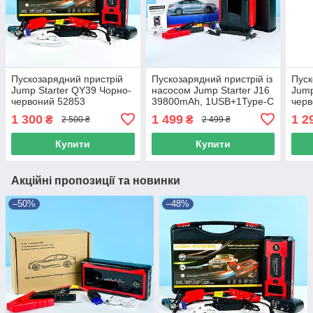
Пускозарядний пристрій
Пускозарядний пристрій із
Пуск
Jump Starter QY39 Чорно-
насосом Jump Starter J16
Jump
червоний 52853
39800mAh, 1USB+1Type-C
черв
Чорно-червоний 49636
1 300
1 499
1 2
₴
₴
2 500 ₴
2 499 ₴
Купити
Купити
Акційні пропозиції та новинки
–50%
–48%