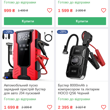
J36 39800mAh Червоний
Готово до відправки
Готово до відправки
999
1 599
₴
₴
1 499 ₴
2 399 ₴
Купити
Купити
–29%
–28%
Автомобільний пуско
Бустер 8000mAh з
зарядний пристрій бустер
компресором та ліхтарем
для авто J34 пусковий
HOCO QS6 Чорний
пристрій Червоний
Готово до відправки
Готово до відправки
1 699
2 395
₴
₴
2 399 ₴
3 327 ₴