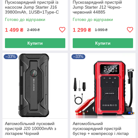
Пускозарядний пристрій із
Пускозарядний пристрій
насосом Jump Starter J16
Jump Starter J12 Чорно-
39800mAh, 1USB+1Type-C
червоний 44885
Чорно-червоний 49636
Готово до відправки
Готово до відправки
1 499
1 299
₴
₴
2 499 ₴
1 999 ₴
Купити
Купити
–33%
–33%
Автомобільний пусковий
Автомобільний
пристрій J20 10000mAh з
пускозарядний пристрій
ліхтарем Чорний
бустер + компресор і ліхтар