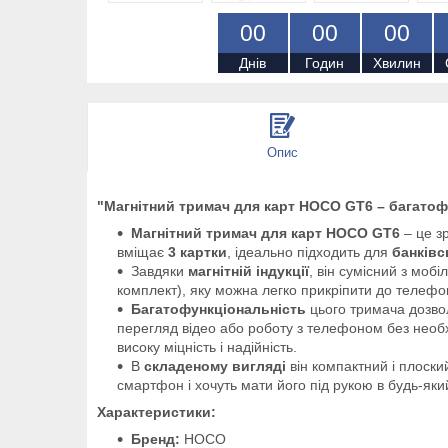
0
0
0
0
0
0
Днів
Годин
Хвилин
Опис
"Магнітний тримач для карт HOCO GT6 – багатоф
Магнітний тримач для карт HOCO GT6
– це зр
вміщає
3 картки
, ідеально підходить для
банківс
Завдяки
магнітній індукції
, він сумісний з моб
комплект), яку можна легко прикріпити до телефо
Багатофункціональність
цього тримача дозвол
перегляд відео або роботу з телефоном без необх
високу міцність і надійність.
В
складеному вигляді
він компактний і плоски
смартфон і хочуть мати його під рукою в будь-яки
Характеристики:
Бренд:
HOCO