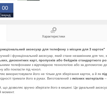
0
0
Секунд
Характеристики
ункціональний аксесуар для телефону з місцем для 3 карток"
учний і функціональний аксесуар, який стане незамінним для тих, х
ьких, дисконтних карт, пропусків або бейджів стандартного ро
ільними телефонами з відповідною технологією або за допомогою дод
ну або покласти під чохол.
яє використовувати його не тільки для зберігання карток, а й як
пі
ідності тримати його в руках. Виготовлений з
якісних матеріалів
й, що дозволяє зручно зберігати його в кишені. Це ідеальний аксесу
й момент.