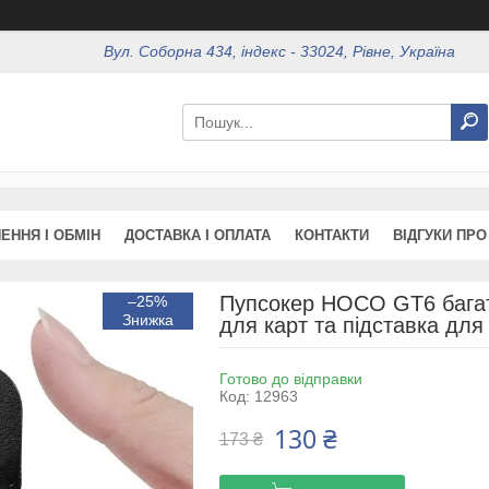
Вул. Соборна 434, індекс - 33024, Рівне, Україна
ЕННЯ І ОБМІН
ДОСТАВКА І ОПЛАТА
КОНТАКТИ
ВІДГУКИ ПРО
Пупсокер HOCO GT6 багат
–25%
для карт та підставка дл
Готово до відправки
Код:
12963
130 ₴
173 ₴