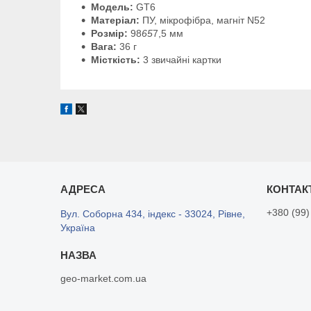
Модель:
GT6
Матеріал:
ПУ, мікрофібра, магніт N52
Розмір:
98
65
7,5 мм
Вага:
36 г
Місткість:
3 звичайні картки
+380 (99)
Вул. Соборна 434, індекс - 33024, Рівне,
Україна
geo-market.com.ua