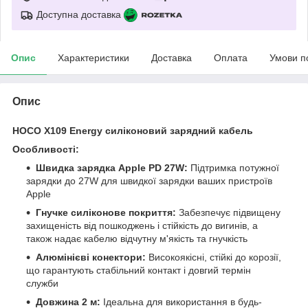
Доступна доставка
Опис
Характеристики
Доставка
Оплата
Умови п
Опис
HOCO X109 Energy силіконовий зарядний кабель
Особливості:
Швидка зарядка Apple PD 27W:
Підтримка потужної
зарядки до 27W для швидкої зарядки ваших пристроїв
Apple
Гнучке силіконове покриття:
Забезпечує підвищену
захищеність від пошкоджень і стійкість до вигинів, а
також надає кабелю відчутну м'якість та гнучкість
Алюмінієві конектори:
Високоякісні, стійкі до корозії,
що гарантують стабільний контакт і довгий термін
служби
Довжина 2 м:
Ідеальна для використання в будь-