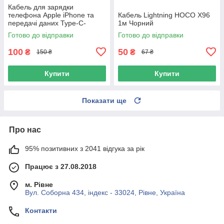
Кабель для зарядки
телефона Apple iPhone та
Кабель Lightning HOCO X96
передачі даних Type-C-
1м Чорний
Lightning BOROFONE BU49
Готово до відправки
Готово до відправки
|27W, 120см| Черный
100
50
₴
₴
150 ₴
67 ₴
Купити
Купити
Показати ще
Про нас
95% позитивних з 2041 відгука за рік
Працює з 27.08.2018
м. Рівне
Вул. Соборна 434, індекс - 33024, Рівне, Україна
Контакти