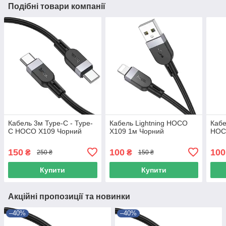
Подібні товари компанії
Кабель 3м Type-C - Type-
Кабель Lightning HOCO
Кабе
C HOCO X109 Чорний
X109 1м Чорний
HOC
150
100
100
₴
₴
250 ₴
150 ₴
Купити
Купити
Акційні пропозиції та новинки
–40%
–40%