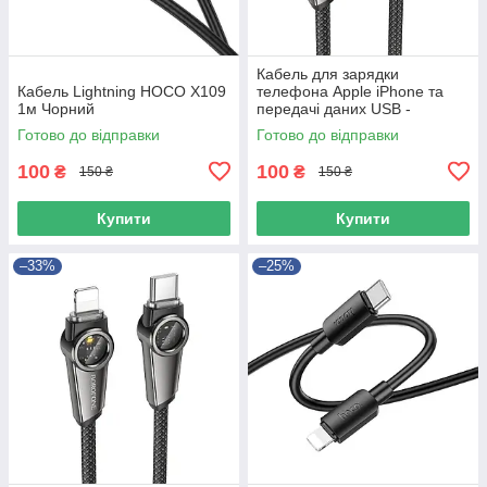
Кабель для зарядки
Кабель Lightning HOCO X109
телефона Apple iPhone та
1м Чорний
передачі даних USB -
Lightning BOROFONE BU49
Готово до відправки
Готово до відправки
|2.4A, 120см| Черный
100
100
₴
₴
150 ₴
150 ₴
Купити
Купити
–33%
–25%