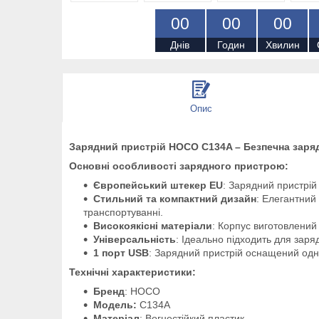
0
0
0
0
0
0
Днів
Годин
Хвилин
Опис
Зарядний пристрій HOCO C134A – Безпечна заря
Основні особливості зарядного пристрою:
Європейський штекер EU
: Зарядний пристрій
Стильний та компактний дизайн
: Елегантний 
транспортуванні.
Високоякісні матеріали
: Корпус виготовлений 
Універсальність
: Ідеально підходить для заря
1 порт USB
: Зарядний пристрій оснащений одни
Технічні характеристики:
Бренд
: HOCO
Модель:
C134A
Матеріал
: Вогнестійкий пластик