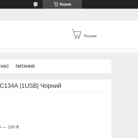
Кошик
Кошик
 НАС
ПИТАННЯ
C134A |1USB| Чорний
і — 100 ₴