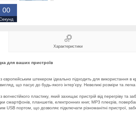
0
0
Секунд
Характеристики
дка для ваших пристроїв
 з європейським штекером ідеально підходить для використання в к
вигляд, що пасує до будь-якого інтер’єру. Невеликі розміри та легка
з вогнестійкого пластику, який захищає пристрій від перегріву та з
дки смартфонів, планшетів, електронних книг, MP3 плеєрів, повербан
м USB портом, що дозволяє підключати різноманітні пристрої, забе