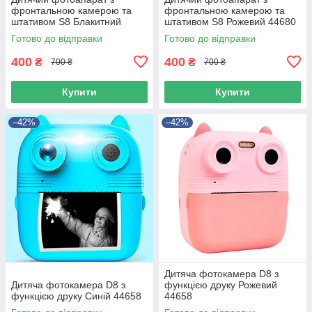
фронтальною камерою та
фронтальною камерою та
штативом S8 Блакитний
штативом S8 Рожевий 44680
44680
Готово до відправки
Готово до відправки
400
400
₴
₴
700 ₴
700 ₴
Купити
Купити
–42%
–42%
Дитяча фотокамера D8 з
Дитяча фотокамера D8 з
функцією друку Рожевий
функцією друку Синій 44658
44658