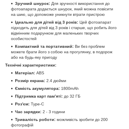
Зручний шнурок:
Для зручності використання до
фотоапарата додається шнурок, який можна повісити
на шию, що допоможе уникнути втрати пристрою
Ідеально для дітей від 3 років:
Цей фотоапарат
підходить для дітей від 3 років і старше, що робить його
відмінним подарунком для маленьких творчих
особистостей
Компактний та портативний:
Ви без проблем
можете брати його з собою на прогулянку, в подорож
або на будь-яку пригоду
Технічні характеристики:
Матеріал:
ABS
Розмір екрана:
2.4 дюйми
Ємність акумулятора:
1800mAh
Підтримка карт пам’яті:
до 32 ГБ
Роз'єм:
Type-C
Час зарядки:
2 - 3 години
Тривалість роботи:
можливість зробити до 200
фотографій