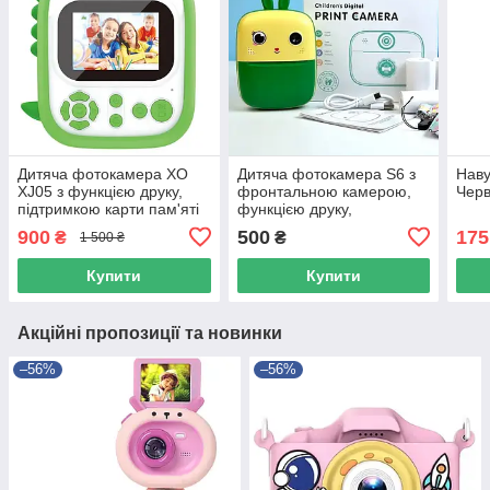
Дитяча фотокамера XO
Дитяча фотокамера S6 з
Нав
XJ05 з функцією друку,
фронтальною камерою,
Чер
підтримкою карти пам'яті
функцією друку,
та MP3 Зелений 49572
підтримкою карти пам'яті
900
500
175
₴
₴
1 500 ₴
та MP3 Зелений 49778
Купити
Купити
Акційні пропозиції та новинки
–56%
–56%