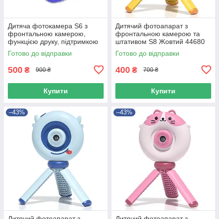
Дитяча фотокамера S6 з
Дитячий фотоапарат з
фронтальною камерою,
фронтальною камерою та
функцією друку, підтримкою
штативом S8 Жовтий 44680
карти пам'яті та MP3
Готово до відправки
Готово до відправки
Фіолетовий 49778
500
400
₴
₴
900 ₴
700 ₴
Купити
Купити
–43%
–43%
Дитячий фотоапарат з
Дитячий фотоапарат з