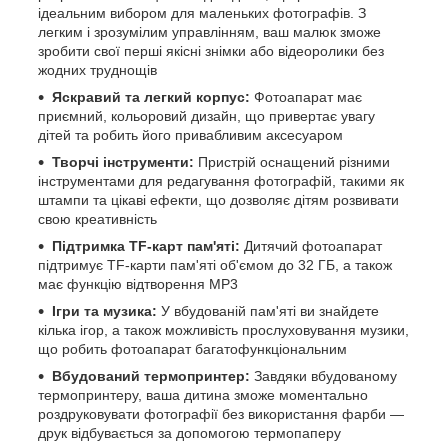
ідеальним вибором для маленьких фотографів. З
легким і зрозумілим управлінням, ваш малюк зможе
зробити свої перші якісні знімки або відеоролики без
жодних труднощів
Яскравий та легкий корпус:
Фотоапарат має
приємний, кольоровий дизайн, що привертає увагу
дітей та робить його привабливим аксесуаром
Творчі інструменти:
Пристрій оснащений різними
інструментами для редагування фотографій, такими як
штампи та цікаві ефекти, що дозволяє дітям розвивати
свою креативність
Підтримка TF-карт пам'яті:
Дитячий фотоапарат
підтримує TF-карти пам'яті об'ємом до 32 ГБ, а також
має функцію відтворення MP3
Ігри та музика:
У вбудованій пам'яті ви знайдете
кілька ігор, а також можливість прослуховування музики,
що робить фотоапарат багатофункціональним
Вбудований термопринтер:
Завдяки вбудованому
термопринтеру, ваша дитина зможе моментально
роздруковувати фотографії без використання фарби —
друк відбувається за допомогою термопаперу