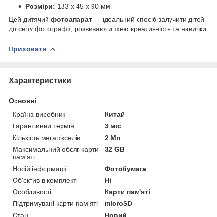
Розміри:
133 x 45 x 90 мм
Цей дитячий
фотоапарат
— ідеальний спосіб залучити дітей
до світу фотографії, розвиваючи їхню креативність та навички
Приховати
Характеристики
Основні
Країна виробник
Китай
Гарантійний термін
3 міс
Кількість мегапікселів
2 Мп
Максимальний обсяг карти
32 GB
пам'яті
Носій інформації
Фотобумага
Об'єктив в комплекті
Ні
Особливості
Карти пам'яті
Підтримувані карти пам'яті
microSD
Стан
Новий