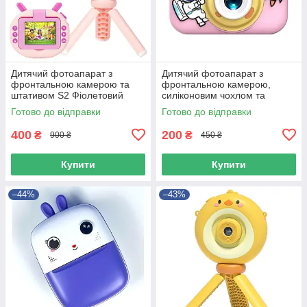
Дитячий фотоапарат з
Дитячий фотоапарат з
фронтальною камерою та
фронтальною камерою,
штативом S2 Фіолетовий
силіконовим чохлом та
44681
підтримкою карти пам'яті
Готово до відправки
Готово до відправки
X200 Astronaut Рожевий
44678
400
200
₴
₴
900 ₴
450 ₴
Купити
Купити
–44%
–43%