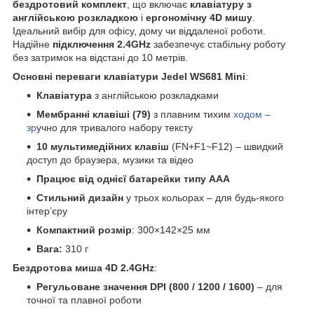
бездротовий комплект
, що включає
клавіатуру з
англійською розкладкою
і
ергономічну 4D мишу
.
Ідеальний вибір для офісу, дому чи віддаленої роботи.
Надійне
підключення 2.4GHz
забезпечує стабільну роботу
без затримок на відстані до 10 метрів.
Основні переваги клавіатури Jedel WS681 Mini
:
Клавіатура
з англійською розкладками
Мембранні клавіші (79)
з плавним тихим
ходом –
зр
учно для тривалого набору тексту
10 мультимедійних клавіш
(FN+F1~F12) – швидкий
доступ до браузера, музики та відео
Працює від однієї батарейки типу AAA
Стильний дизайн
у трьох кольорах – для будь-якого
інтер’єру
Компактний розмір
: 300×142×25 мм
Вага:
310 г
Бездротова миша 4D 2.4GHz
:
Регульоване значення
DPI (800 / 1200 / 1600)
– для
точної та плавної роботи