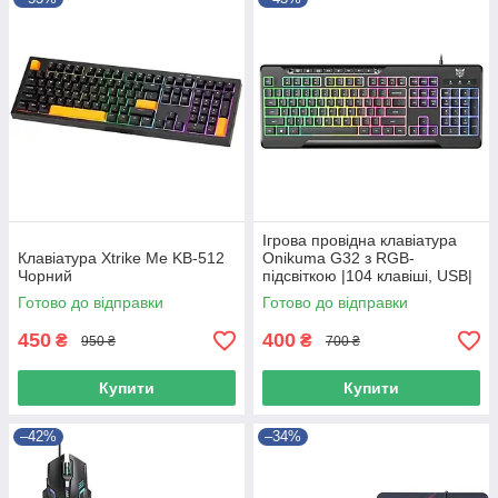
Ігрова провідна клавіатура
Клавіатура Xtrike Me KB-512
Onikuma G32 з RGB-
Чорний
підсвіткою |104 клавіші, USB|
Чорний 56078
Готово до відправки
Готово до відправки
450
400
₴
₴
950 ₴
700 ₴
Купити
Купити
–42%
–34%