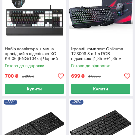
Набір клавіатура + миша
Ігровий комплект Onikuma
провідний з підсвіткою XO
TZ3006 3 в 1 з RGB-
KB-06 |ENG/104кл| Чорний
підсвіткою |1,35 м+1,35 м|
49448
Чорний 56080
Готово до відправки
Готово до відправки
700
699
₴
₴
1 200 ₴
1 065 ₴
Купити
Купити
–33%
–26%