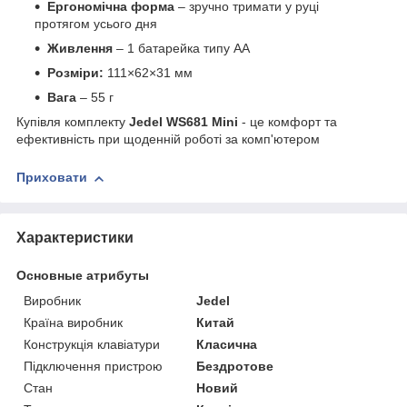
Ергономічна форма
– зручно тримати у руці
протягом усього дня
Живлення
– 1 батарейка типу AA
Розміри:
111×62×31 мм
Вага
– 55 г
Купівля комплекту
Jedel WS681 Mini
- це комфорт та
ефективність при щоденній роботі за комп'ютером
Приховати
Характеристики
Основные атрибуты
Виробник
Jedel
Країна виробник
Китай
Конструкція клавіатури
Класична
Підключення пристрою
Бездротове
Стан
Новий