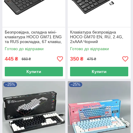
Безпровідна, складна міні-
Клавіатура безпровідна
клавіатура HOCO GM71 ENG
HOCO GM70 EN, RU, 2.4G,
та RUS розкладка, 67 клавіш,
2xAAA Чорний
180mAh Чорний
Готово до відправки
Готово до відправки
445
350
₴
₴
660 ₴
475 ₴
Купити
Купити
–25%
–25%