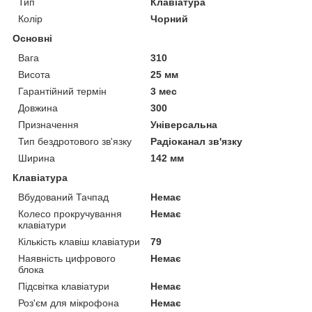
Тип
Клавіатура
Колір
Чорний
Основні
Вага
310
Висота
25 мм
Гарантійний термін
3 мес
Довжина
300
Призначення
Універсальна
Тип бездротового зв'язку
Радіоканал зв'язку
Ширина
142 мм
Клавіатура
Вбудований Тачпад
Немає
Колесо прокручування
Немає
клавіатури
Кількість клавіш клавіатури
79
Наявність цифрового
Немає
блока
Підсвітка клавіатури
Немає
Роз'єм для мікрофона
Немає