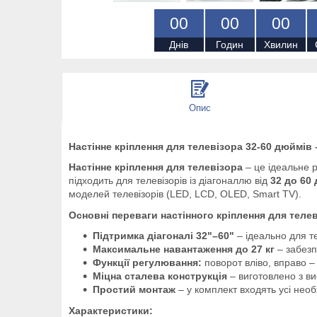
0
0
0
0
0
0
Днів
Годин
Хвилин
Опис
Настінне кріплення для телевізора 32-60 дюймів 
Настінне кріплення для телевізора
– це ідеальне р
підходить для телевізорів із діагоналлю від
32 до 60
моделей телевізорів (LED, LCD, OLED, Smart TV).
Основні переваги настінного кріплення для теле
Підтримка діагоналі 32"–60"
– ідеально для те
Максимальне навантаження до 27 кг
– забезп
Функції регулювання:
поворот вліво, вправо –
Міцна сталева конструкція
– виготовлено з ви
Простий монтаж
– у комплект входять усі необ
Характеристики: