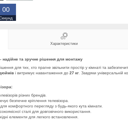
0
0
Секунд
Характеристики
– надійне та зручне рішення для монтажу
ішення для тих, хто прагне звільнити простір у кімнаті та забезпечи
 дюймів
і витримує навантаження до
27 кг
. Завдяки універсальній к
візора
:
левізорів різних брендів.
ечує безпечне кріплення телевізора.
 для комфортного перегляду з будь-якого кута кімнати.
сокоякісної сталі для довговічного використання.
хідні елементи для легкого встановлення.