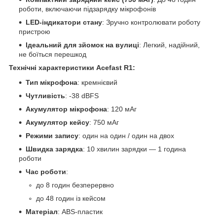
роботи, включаючи підзарядку мікрофонів
LED-індикатори стану
: Зручно контролювати роботу
пристрою
Ідеальний для зйомок на вулиці
: Легкий, надійний,
не боїться перешкод
Технічні характеристики Acefast R1
:
Тип мікрофона
: кремнієвий
Чутливість
: -38 dBFS
Акумулятор мікрофона
: 120 мАг
Акумулятор кейсу
: 750 мАг
Режими запису
: один на один / один на двох
Швидка зарядка
: 10 хвилин зарядки — 1 година
роботи
Час роботи
:
до 8 годин безперервно
до 48 годин із кейсом
Матеріал
: ABS-пластик