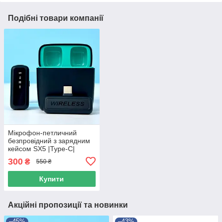
Подібні товари компанії
Мікрофон-петличний
безпровідний з зарядним
кейсом SX5 |Type-C|
Чорно-бірюзовий 44755
300
₴
550 ₴
Купити
Акційні пропозиції та новинки
–45%
–43%