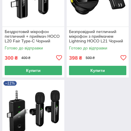
Бездротовий мікрофон
Безпровідний петличний
петличний + приймач HOCO
мікрофон з приймачем
L20 Fair Type-C Чорний
Lightning HOCO L21 Чорний
Готово до відправки
Готово до відправки
300
398
₴
₴
400 ₴
500 ₴
Купити
Купити
–11%