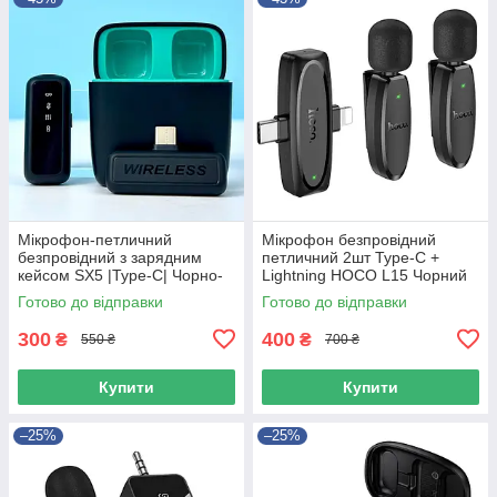
Мікрофон-петличний
Мікрофон безпровідний
безпровідний з зарядним
петличний 2шт Type-C +
кейсом SX5 |Type-C| Чорно-
Lightning HOCO L15 Чорний
бірюзовий 44755
Готово до відправки
Готово до відправки
300
400
₴
₴
550 ₴
700 ₴
Купити
Купити
–25%
–25%