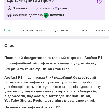
Що таке купити з Пром?
Замовлення під захистом
Доступна доставка
Опис
Характеристики
Доставка
Оплата
Умови п
Опис
Подвійний бездротовий петличний мікрофон Acefast R1
— професійний мікрофон для запису звуку, стрімінгу,
інтерв’ю та контенту TikTok / YouTube
Acefast R1
— це інноваційний
подвійний бездротовий
петличний мікрофон із шумозаглушенням
, розроблений
для блогерів, стрімерів, журналістів та творців відеоконтенту.
Ідеально підходить для запису
інтерв’ю, онлайн-уроків,
відеоблогів, подкастів
, а також для
зйомок TikTok,
YouTube Shorts, Reels та стрімінгу в реальному часі
.
Переваги мікрофона Acefast R1
: