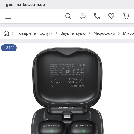
geo-market.com.ua
Товари та послуги
Звук та аудіо
Мікрофони
Мікро
–31%