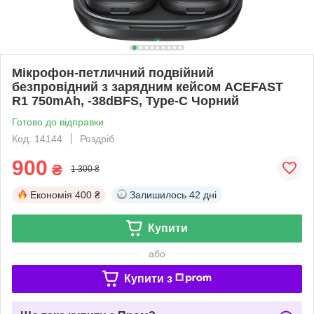
Мікрофон-петличний подвійний
безпровідний з зарядним кейсом ACEFAST
R1 750mAh, -38dBFS, Type-C Чорний
Готово до відправки
Код: 14144
Роздріб
900
₴
1 300 ₴
Економія
400 ₴
Залишилось
42 дні
Купити
або
Купити з