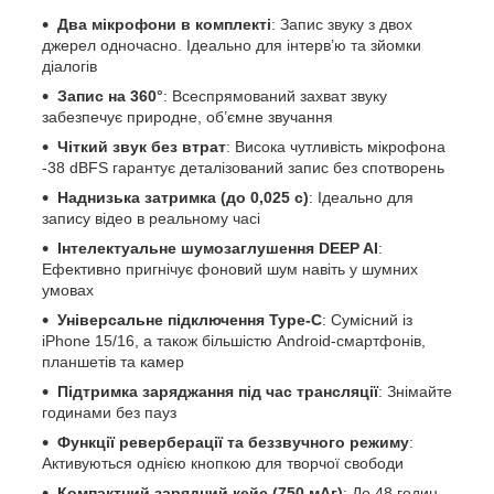
Два мікрофони в комплекті
: Запис звуку з двох
джерел одночасно. Ідеально для інтерв’ю та зйомки
діалогів
Запис на 360°
: Всеспрямований захват звуку
забезпечує природне, об’ємне звучання
Чіткий звук без втрат
: Висока чутливість мікрофона
-38 dBFS гарантує деталізований запис без спотворень
Наднизька затримка (до 0,025 с)
: Ідеально для
запису відео в реальному часі
Інтелектуальне шумозаглушення DEEP AI
:
Ефективно пригнічує фоновий шум навіть у шумних
умовах
Універсальне підключення Type-C
: Сумісний із
iPhone 15/16, а також більшістю Android-смартфонів,
планшетів та камер
Підтримка заряджання під час трансляції
: Знімайте
годинами без пауз
Функції реверберації та беззвучного режиму
:
Активуються однією кнопкою для творчої свободи
Компактний зарядний кейс (750 мАг)
: До 48 годин