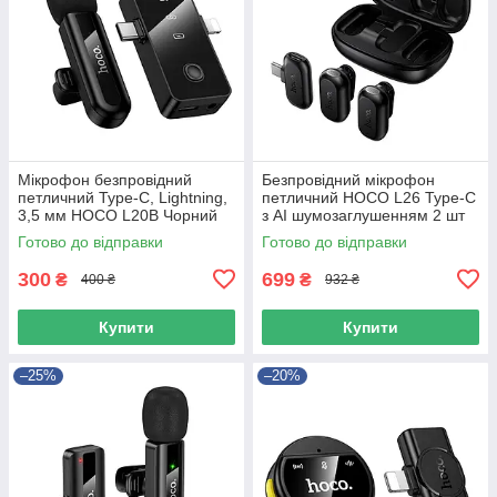
Мікрофон безпровідний
Безпровідний мікрофон
петличний Type-C, Lightning,
петличний HOCO L26 Type-C
3,5 мм HOCO L20B Чорний
з AI шумозаглушенням 2 шт
Чорний
Готово до відправки
Готово до відправки
300
699
₴
₴
400 ₴
932 ₴
Купити
Купити
–25%
–20%