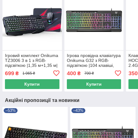
Ігровий комплект Onikuma
Ігрова провідна клавіатура
Клав
TZ3006 3 в 1 з RGB-
Onikuma G32 з RGB-
HOC
підсвіткою |1,35 м+1,35 м|
підсвіткою |104 клавіші,
2.4G
Чорний 56080
USB| Чорний 56078
699
400
350
₴
₴
1 065 ₴
700 ₴
Купити
Купити
Акційні пропозиції та новинки
–53%
–43%