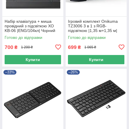
Набір клавіатура + миша
Ігровий комплект Onikuma
провідний з підсвіткою XO
TZ3006 3 в 1 з RGB-
KB-06 |ENG/104кл| Чорний
підсвіткою |1,35 м+1,35 м|
49448
Чорний 56080
Готово до відправки
Готово до відправки
700
699
₴
₴
1 200 ₴
1 065 ₴
Купити
Купити
–33%
–26%