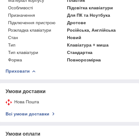
Матеріал корпусу
Пластик
Особливості
Підсвітка клавіатури
Призначення
Для ПК та Ноутбука
Підключення пристрою
Дротове
Розкладка клавіатури
Російська, Англійська
Стан
Новий
Тип
Клавіатура + миша
Тип клавіатури
Стандартна
Форма
Повнорозмірна
Приховати
Умови доставки
Нова Пошта
Всі умови доставки
Умови оплати