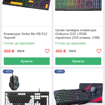
Ігрова провідна клавіатура
Клавіатура Xtrike Me KB-512
Onikuma G32 з RGB-
Чорний
підсвіткою |104 клавіші, USB|
Чорний 56078
Готово до відправки
Готово до відправки
450
400
₴
₴
950 ₴
700 ₴
Купити
Купити
–42%
–34%