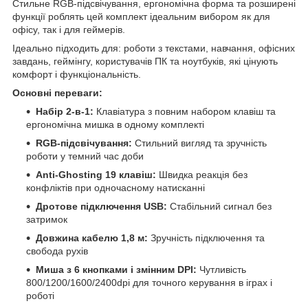
Стильне RGB-підсвічування, ергономічна форма та розширені
функції роблять цей комплект ідеальним вибором як для
офісу, так і для геймерів.
Ідеально підходить для: роботи з текстами, навчання, офісних
завдань, геймінгу, користувачів ПК та ноутбуків, які цінують
комфорт і функціональність.
Основні переваги:
Набір 2-в-1:
Клавіатура з повним набором клавіш та
ергономічна мишка в одному комплекті
RGB-підсвічування:
Стильний вигляд та зручність
роботи у темний час доби
Anti-Ghosting 19 клавіш:
Швидка реакція без
конфліктів при одночасному натисканні
Дротове підключення USB:
Стабільний сигнал без
затримок
Довжина кабелю 1,8 м:
Зручність підключення та
свобода рухів
Миша з 6 кнопками і змінним DPI:
Чутливість
800/1200/1600/2400dpi для точного керування в іграх і
роботі