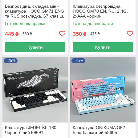
Безпровідна, складна міні-
Клавіатура безпровідна
клавіатура HOCO GM71 ENG
HOCO GM70 EN, RU, 2.4G,
та RUS розкладка, 67 клавіш,
2xAAA Чорний
180mAh Чорний
Готово до відправки
Готово до відправки
445
350
₴
₴
660 ₴
475 ₴
Купити
Купити
–25%
–25%
Клавіатура JEDEL KL-160
Клавіатура ONIKUMA G52
Чорно-білий 59691
Біло-блакитний 58605