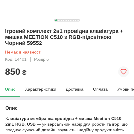
Ігровий комплект 2в1 провідна клавіатура +
мишка MEETION C510 з RGB-підсвіткою
Чорний 59552
Немає в наявності
Код: 14401
Роздріб
850
₴
Опис
Характеристики
Доставка
Оплата
Умови п
Опис
Клавіатура мембранна провідна + мишка Meetion C510
2in1 RGB, USB
— універсальний набір для роботи та ігор, що
поєднує сучасний дизайн, зручність і надійну продуктивність.