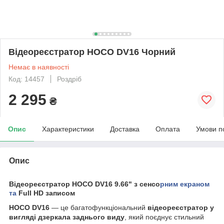
Відеореєстратор HOCO DV16 Чорний
Немає в наявності
Код: 14457
Роздріб
2 295
₴
Опис
Характеристики
Доставка
Оплата
Умови п
Опис
Відеореєстратор
HOCO DV16
9.66" з сенсо
рним екраном
та
Full HD записом
HOCO DV16
— це багатофункціональний
відеореєстратор у
вигляді дзеркала заднього виду
, який поєднує стильний