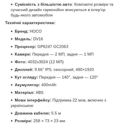
Сумісність з більшістю авто
: Компактні розміри та
сучасний дизайн гармонійно вписуються в інтер'єр
будь-якого автомобіля
Технічні характеристики:
Бренд:
HOCO
Модель:
DV16
Процесор:
GP6247 GC2063
Камери:
Передня — 2 МП, задня — 1 МП
Фото:
4032x3024 (12 МП)
Дисплей:
9.66" IPS, сенсорний, 480×1920
Кут огляду:
Передня — 140°, задня — 120°
Акумулятор:
400mAh
Матеріал:
ABS
Мови інтерфейсу:
Підтримка 22 мов, включно з
українською
Довжина кабелю:
5.5 м
Розміри:
258 × 73 × 23 мм