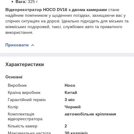
Вага:
325 г
Відеореєстратор
HOCO DV16
з двома камерами
стане
надійним помічником у щоденних поїздках, захищаючи вас у
спірних ситуаціях на дорозі. Ідеально підходить для міських та
міжміських подорожей, таксі, службових авто та приватного
використання.
Приховати
Характеристики
Основні
Виробник
Hoco
Країна виробник
Китай
Гарантійний термін
3 міс
Колір
Чорний
Комплектація
автомобільне кріплення
відеореєстратора
Кількість камер
2
Максимальна частота
30 кадрів/с