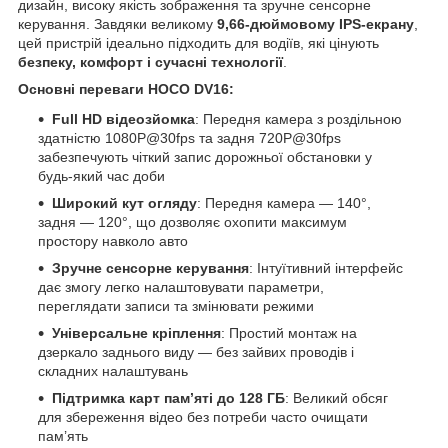
дизайн, високу якість зображення та зручне сенсорне
керування. Завдяки великому
9,66-дюймовому IPS-екрану
,
цей пристрій ідеально підходить для водіїв, які цінують
безпеку, комфорт і сучасні технології
.
Основні переваги HOCO DV16:
Full HD відеозйомка
: Передня камера з роздільною
здатністю 1080P@30fps та задня 720P@30fps
забезпечують чіткий запис дорожньої обстановки у
будь-який час доби
Широкий кут огляду
: Передня камера — 140°,
задня — 120°, що дозволяє охопити максимум
простору навколо авто
Зручне сенсорне керування
: Інтуїтивний інтерфейс
дає змогу легко налаштовувати параметри,
переглядати записи та змінювати режими
Універсальне кріплення
: Простий монтаж на
дзеркало заднього виду — без зайвих проводів і
складних налаштувань
Підтримка карт пам’яті до 128 ГБ
: Великий обсяг
для збереження відео без потреби часто очищати
пам’ять