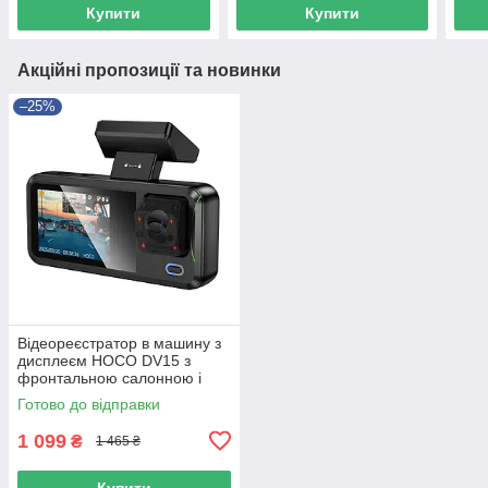
Купити
Купити
Акційні пропозиції та новинки
–25%
Відеореєстратор в машину з
дисплеєм HOCO DV15 з
фронтальною салонною і
задньою камерами Чорний
Готово до відправки
1 099
₴
1 465 ₴
Купити