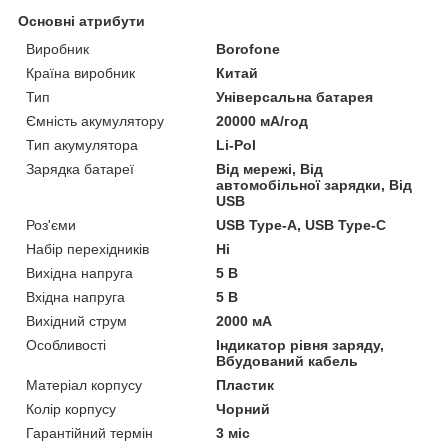
Основні атрибути
Виробник
Borofone
Країна виробник
Китай
Тип
Універсальна батарея
Ємність акумулятору
20000 мА/год
Тип акумулятора
Li-Pol
Зарядка батареї
Від мережі, Від
автомобільної зарядки, Від
USB
Роз'єми
USB Type-A, USB Type-C
Набір перехідників
Ні
Вихідна напруга
5 В
Вхідна напруга
5 В
Вихідний струм
2000 мА
Особливості
Індикатор рівня заряду,
Вбудований кабель
Матеріал корпусу
Пластик
Колір корпусу
Чорний
Гарантійний термін
3 міс