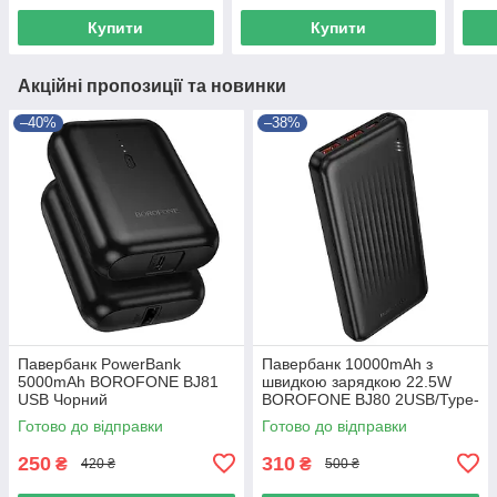
bank 20000 для телефона
банк з кабелями чорний
2000
Купити
Купити
Акційні пропозиції та новинки
–40%
–38%
Павербанк PowerBank
Павербанк 10000mAh з
5000mAh BOROFONE BJ81
швидкою зарядкою 22.5W
USB Чорний
BOROFONE BJ80 2USB/Type-
C Чорний
Готово до відправки
Готово до відправки
250
310
₴
₴
420 ₴
500 ₴