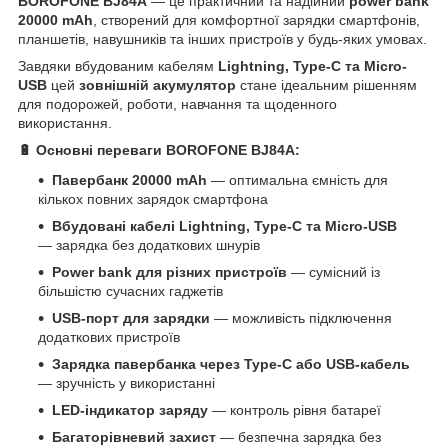
BOROFONE BJ84A
— це практичний та надійний
power bank
20000 mAh
, створений для комфортної зарядки смартфонів,
планшетів, навушників та інших пристроїв у будь-яких умовах.
Завдяки вбудованим кабелям
Lightning, Type-C та Micro-
USB
цей
зовнішній акумулятор
стане ідеальним рішенням
для подорожей, роботи, навчання та щоденного
використання.
🔋 Основні переваги BOROFONE BJ84A:
Павербанк 20000 mAh
— оптимальна ємність для
кількох повних зарядок смартфона
Вбудовані кабелі Lightning, Type-C та Micro-USB
— зарядка без додаткових шнурів
Power bank для різних пристроїв
— сумісний із
більшістю сучасних гаджетів
USB-порт для зарядки
— можливість підключення
додаткових пристроїв
Зарядка павербанка через Type-C або USB-кабель
— зручність у використанні
LED-індикатор заряду
— контроль рівня батареї
Багаторівневий захист
— безпечна зарядка без