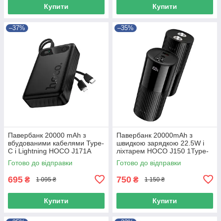
Купити
Купити
–37%
–35%
Павербанк 20000 mAh з
Павербанк 20000mAh з
вбудованими кабелями Type-
швидкою зарядкою 22.5W і
C і Lightning HOCO J171A
ліхтарем HOCO J150 1Type-
повербанк power bank
C/1USB Чорний
Готово до відправки
Готово до відправки
695
750
₴
₴
1 095 ₴
1 150 ₴
Купити
Купити