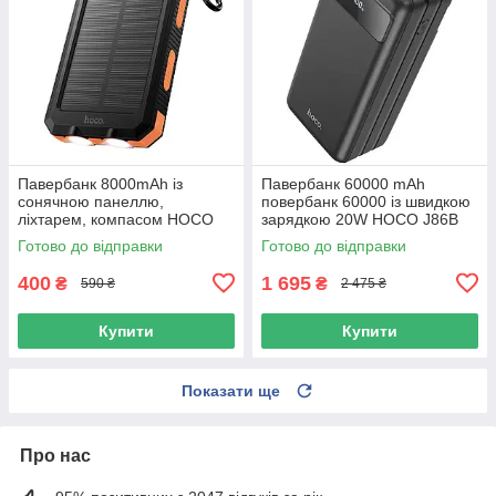
Павербанк 8000mAh із
Павербанк 60000 mAh
сонячною панеллю,
повербанк 60000 із швидкою
ліхтарем, компасом HOCO
зарядкою 20W HOCO J86B
J164 2USB/Type-C Чорний
повер банк з ліхтарем power
Готово до відправки
Готово до відправки
bank для роутера
400
1 695
₴
₴
590 ₴
2 475 ₴
Купити
Купити
Показати ще
Про нас