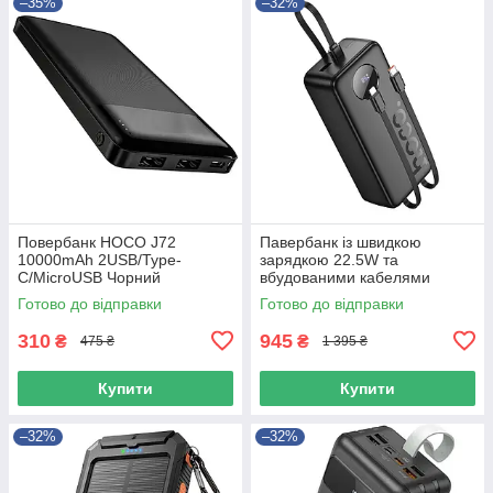
–35%
–32%
Повербанк HOCO J72
Павербанк із швидкою
10000mAh 2USB/Type-
зарядкою 22.5W та
C/MicroUSB Чорний
вбудованими кабелями
Lightning/Type-C 30000mAh
Готово до відправки
Готово до відправки
HOCO J132B Чорний
310
945
₴
₴
475 ₴
1 395 ₴
Купити
Купити
–32%
–32%