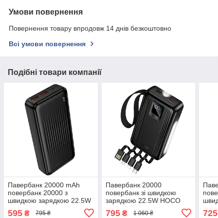
Умови повернення
Повернення товару впродовж 14 днів безкоштовно
Всі умови повернення
Подібні товари компанії
Павербанк 20000 mAh
Павербанк 20000
Пав
повербанк 20000 з
повербанк зі швидкою
пове
швидкою зарядкою 22.5W
зарядкою 22.5W HOCO
шви
BOROFONE BJ80A павер
J173 повер банк power
HOC
595
795
725
₴
₴
795 ₴
1 060 ₴
банк для роутера power
bank для роутера павер
для 