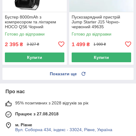
Бустер 8000mAh з
Пускозарядний пристрій
компресором та ліхтарем
Jump Starter J15 Чорно-
HOCO QS6 Чорний
червоний 49635
Готово до відправки
Готово до відправки
2 395
1 499
₴
₴
3 327 ₴
1 999 ₴
Купити
Купити
Показати ще
Про нас
95% позитивних з 2028 відгуків за рік
Працює з 27.08.2018
м. Рівне
Вул. Соборна 434, індекс - 33024, Рівне, Україна