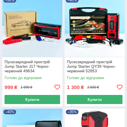
–50%
–48%
Пускозарядний пристрій
Пускозарядний пристрій
Jump Starter J17 Чорно-
Jump Starter QY39 Чорно-
червоний 49634
червоний 52853
Готово до відправки
Готово до відправки
999
1 300
₴
₴
1 999 ₴
2 500 ₴
Купити
Купити
–40%
–35%