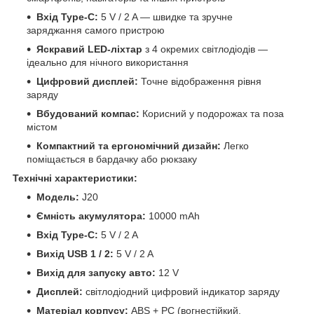
Вхід Type-C:
5 V / 2 A — швидке та зручне
заряджання самого пристрою
Яскравий LED-ліхтар
з 4 окремих світлодіодів —
ідеально для нічного використання
Цифровий дисплей:
Точне відображення рівня
заряду
Вбудований компас:
Корисний у подорожах та поза
містом
Компактний та ергономічний дизайн:
Легко
поміщається в бардачку або рюкзаку
Технічні характеристики:
Модель:
J20
Ємність акумулятора:
10000 mAh
Вхід
Type-C:
5 V / 2 A
Вихід USB 1 / 2:
5 V / 2 A
Вихід для запуску авто:
12 V
Дисплей:
світлодіодний цифровий індикатор заряду
Матеріал корпусу:
ABS + PC (вогнестійкий,