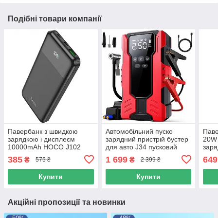
Подібні товари компанії
Павербанк з швидкою
Автомобільний пуско
Паве
зарядкою і дисплеєм
зарядний пристрій бустер
20W 
10000mAh HOCO J102
для авто J34 пусковий
зар
PD20W+QC3.0 USB/Type-
пристрій Червоний
100
385
1 699
649
₴
₴
575 ₴
2 399 ₴
C Чорний
1Typ
Купити
Купити
Акційні пропозиції та новинки