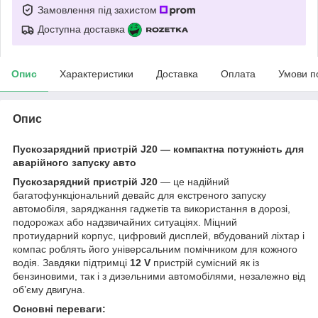
Замовлення під захистом
Доступна доставка
Опис
Характеристики
Доставка
Оплата
Умови п
Опис
Пускозарядний пристрій J20 — компактна потужність для
аварійного запуску авто
Пускозарядний пристрій J20
— це надійний
багатофункціональний девайс для екстреного запуску
автомобіля, заряджання гаджетів та використання в дорозі,
подорожах або надзвичайних ситуаціях. Міцний
протиударний корпус, цифровий дисплей, вбудований ліхтар і
компас роблять його універсальним помічником для кожного
водія. Завдяки підтримці
12 V
пристрій сумісний як із
бензиновими, так і з дизельними автомобілями, незалежно від
об’єму двигуна.
Основні переваги: