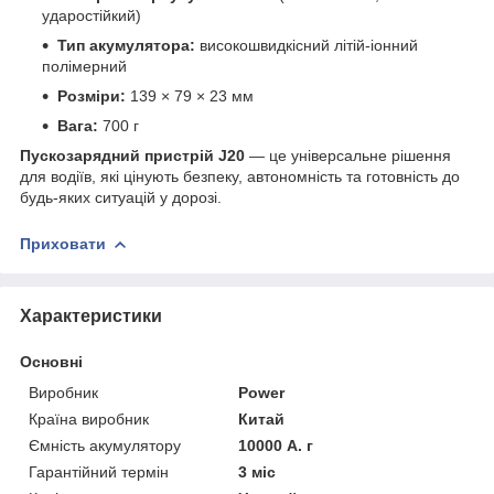
ударостійкий)
Тип акумулятора:
високошвидкісний літій-іонний
полімерний
Розміри:
139 × 79 × 23 мм
Вага:
700 г
Пускозарядний пристрій J20
— це універсальне рішення
для водіїв, які цінують безпеку, автономність та готовність до
будь-яких ситуацій у дорозі.
Приховати
Характеристики
Основні
Виробник
Power
Країна виробник
Китай
Ємність акумулятору
10000 А. г
Гарантійний термін
3 міс