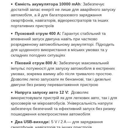
Ємність акумулятора 10000 mAh
: Забезпечує
достатній запас енергії не лише для аварійного запуску
автомобіля, а й для багаторазового заряджання
смартфонів, навігаторів, відеореєстраторів та інших
портативних пристроїв
Пусковий струм 400 А
:
Гарантує стабільний та
впевнений запуск двигуна навіть при частково
розрядженому автомобільному акумуляторі. Підходить
для щоденного використання в міських умовах та у
складних погодних ситуаціях
Піковий струм 800 А
:
Забезпечує максимальний
імпульс потужності для запуску автомобіля в екстрених
умовах, зокрема взимку або після тривалого простою.
Дозволяє легко запускати як бензинові, так і дизельні
двигуни без ризику перевантаження пристрою
Напруга запуску авто
12 V:
Дозволяє
використовувати пристрій як для легкових авто, так і для
кросоверів чи мікроавтобусів. Універсальність напруги
забезпечує безпечний та ефективний запуск без ризику
пошкодження електросистеми автомобіля
Два USB-виходи:
5 V / 2 A — для заряджання
смартфонів, навігаторів та інших пристроїв