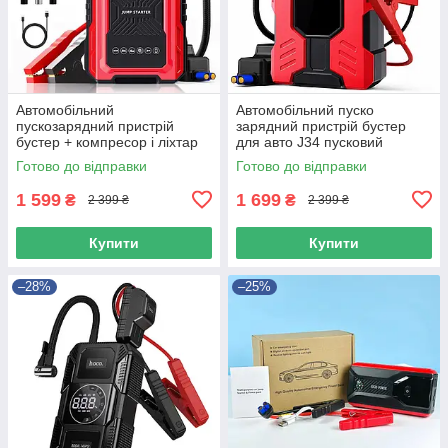
Автомобільний
Автомобільний пуско
пускозарядний пристрій
зарядний пристрій бустер
бустер + компресор і ліхтар
для авто J34 пусковий
J36 39800mAh Червоний
пристрій Червоний
Готово до відправки
Готово до відправки
1 599
1 699
₴
₴
2 399 ₴
2 399 ₴
Купити
Купити
–28%
–25%