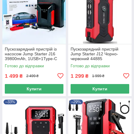
Пускозарядний пристрій із
Пускозарядний пристрій
насосом Jump Starter J16
Jump Starter J12 Чорно-
39800mAh, 1USB+1Type-C
червоний 44885
Чорно-червоний 49636
Готово до відправки
Готово до відправки
1 499
1 299
₴
₴
2 499 ₴
1 999 ₴
Купити
Купити
–33%
–29%