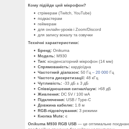
Кому підійде цей мікрофон?
стрімерам (Twitch, YouTube)
подкастерам
геймерам
для онлайн-уроків і Zoom/Discord
для запису вокалу та озвучки
Технічні характеристики:
Бренд:
Onikuma
Модель:
M930
Тип:
конденсаторний мікрофон (14 мм)
Спрямованість:
кардіоїдна
Частотний діапазон:
50 Гц
– 20 000
Гц
Частота дискретизації:
48 кГц
Чутливість:
-33 дБ ± 3 дБ
Співвідношення сигнал/шум:
>68 дБ
Живлення:
DC 5V / 100 мА
Підключення:
USB / Type-C
Довжина кабелю:
1.8 м
RGB-підсвічування:
3 режими
Кнопка Mute:
є
Onikuma M930 RGB USB
— це оптимальне поєднання 