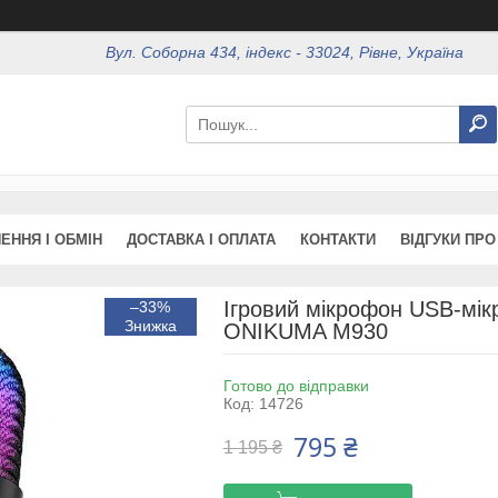
Вул. Соборна 434, індекс - 33024, Рівне, Україна
ЕННЯ І ОБМІН
ДОСТАВКА І ОПЛАТА
КОНТАКТИ
ВІДГУКИ ПРО
Ігровий мікрофон USB-мік
–33%
ONIKUMA M930
Готово до відправки
Код:
14726
795 ₴
1 195 ₴