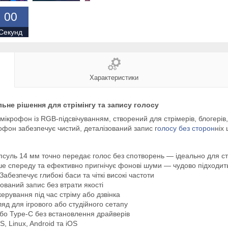
0
0
Секунд
Характеристики
не рішення для стрімінгу та запису голосу
рофон із RGB-підсвічуванням, створений для стрімерів, блогерів, ге
рофон забезпечує чистий, деталізований запис г
олосу без сторон
ніх 
уль 14 мм точно передає голос без спотворень — ідеально для стрі
е спереду та ефективно пригнічує фонові шуми — чудово підходит
Забезпечує глибокі баси та чіткі високі частоти
ований запис без втрати якості
ерування під час стріму або дзвінка
яд для ігрового або студійного сетапу
о Type-C без встановлення драйверів
 Linux, Android та iOS