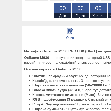
0
0
0
0
0
0
Днів
Годин
Хвилин
Опис
Мікрофон Onikuma M930 RGB USB (Black) — ідеаль
Onikuma M930
— це сучасний конденсаторний USB-мік
високій чутливості та кардіоїдній спрямованості, мік
Основні переваги Onikuma M930:
Чистий і природний звук:
Конденсаторний капс
Кардіоїдна спрямованість:
Захоплює звук лиш
Широкий частотний діапазон (50–20000 Гц):
Висока якість аудіо (48 кГц):
Гарантує деталіз
Кнопка миттєвого вимкнення (Mute):
Зручне к
RGB-підсвічування (3 режими):
Стильний вигл
Plug & Play підключення:
Працює через USB аб
Широка сумісність:
Підтримує Windows, macOS,