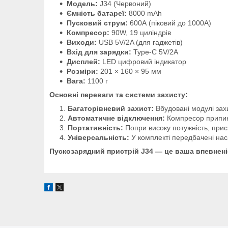
Модель:
J34 (Червоний)
Ємність батареї:
8000 mAh
Пусковий струм:
600А (піковий до 1000А)
Компресор:
90W, 19 циліндрів
Виходи:
USB 5V/2A (для гаджетів)
Вхід для зарядки:
Type-C 5V/2A
Дисплей:
LED цифровий індикатор
Розміри:
201 × 160 × 95 мм
Вага:
1100 г
Основні переваги та системи захисту:
Багаторівневий захист:
Вбудовані модулі зах
Автоматичне відключення:
Компресор припин
Портативність:
Попри високу потужність, прис
Універсальність:
У комплекті передбачені наса
Пускозарядний пристрій J34 — це ваша впевненіс