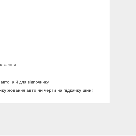
нтаження
авто, а й для відпочинку
икурювання авто чи черги на підкачку шин!