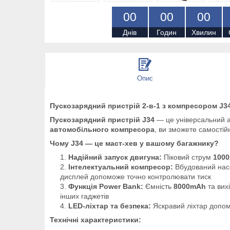
0
0
0
0
0
0
Днів
Годин
Хвилин
Опис
Пускозарядний пристрій 2-в-1 з компресором J3
Пускозарядний пристрій J34
— це універсальний 
автомобільного компресора
, ви зможете самості
Чому J34 — це маст-хев у вашому багажнику?
Надійний запуск двигуна:
Піковий струм
100
Інтелектуальний компресор:
Вбудований насо
дисплей допоможе точно контролювати тиск
Функція Power Bank:
Ємність
8000mAh
та вих
інших гаджетів
LED-ліхтар та безпека:
Яскравий ліхтар допомо
Технічні характеристики: