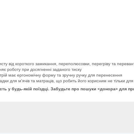
исту від короткого замикання, переполюсовки, перегріву та перева
яє роботу при досягненні заданого тиску
трій має ергономічну форму та зручну ручку для перенесення
дки для м'ячів та матраців, що робить його корисним не тільки для 
ть у будь-якій поїздці. Забудьте про пошуки «донора» для пр