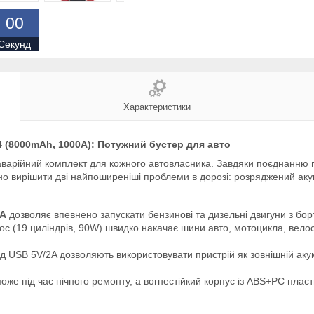
0
0
Секунд
Характеристики
4 (8000mAh, 1000A): Потужний бустер для авто
аварійний комплект для кожного автовласника. Завдяки поєднанню
йно вирішити дві найпоширеніші проблеми в дорозі: розряджений ак
0А
дозволяє впевнено запускати бензинові та дизельні двигуни з бо
с (19 циліндрів, 90W) швидко накачає шини авто, мотоцикла, вел
ід USB 5V/2A дозволяють використовувати пристрій як зовнішній ак
же під час нічного ремонту, а вогнестійкий корпус із ABS+PC пласти