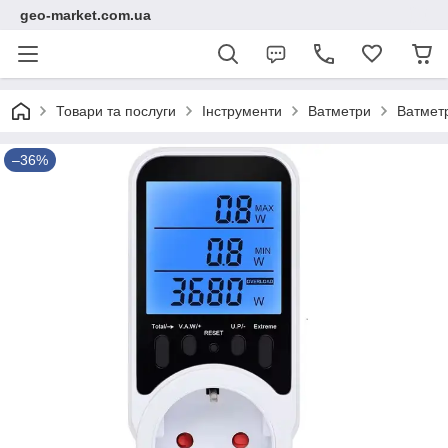
geo-market.com.ua
Товари та послуги
Інструменти
Ватметри
Ватметр
–36%