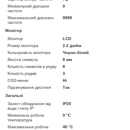
Мінімальний діапазон
0
частоти
Максимальний діапазон
9999
частоти
Монітор
Монітор
LCD
Розмір монітора
2.2 дюйм
Кольоровість монітора
Чорно-білий
Висота символу
8 мм
Кількість символів в рядку
8
Кількість рядків
3
OSD-меню
Ні
Підсвічування дисплея
Так
Загальні
Захист обладнання від
IP20
води і пилу IP
Мінімальна робоча
0 °С
температура
Максимальна робоча
40 °С