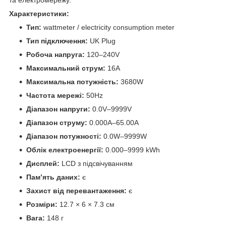
Характеристики:
Тип:
wattmeter / electricity consumption meter
Тип підключення:
UK Plug
Робоча напруга:
120–240V
Максимальний струм:
16A
Максимальна потужність:
3680W
Частота мережі:
50Hz
Діапазон напруги:
0.0V–9999V
Діапазон струму:
0.000A–65.00A
Діапазон потужності:
0.0W–9999W
Облік електроенергії:
0.000–9999 kWh
Дисплей:
LCD з підсвічуванням
Пам’ять даних:
є
Захист від перевантаження:
є
Розміри:
12.7 × 6 × 7.3 см
Вага:
148 г