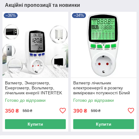
Акційні пропозиції та новинки
–36%
–34%
Ватметр, Энергометр,
Ватметр лічильник
Енергометр, Вольтметр,
електроенергії в розетку
лічильник енергії INTERTEK
вимірювач потужності Білий
CAT 2
Готово до відправки
Готово до відправки
350
390
₴
₴
550 ₴
590 ₴
Купити
Купити