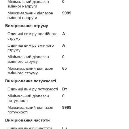
Мінімальний діапазон
0
змінної напруги
Максимальний діапазон
9999
змінної напруги
Вимірювання струму
Одиниці виміру постійного
А
струму
Одиниці виміру змінного
А
струму
Мінімальний діапазон
0
змінного струму
Максимальний діапазон
65
змінного струму
Вимірювання потужності
Одиниці виміру потужності
Вт
Мінімальний діапазон
0
потужності
Максимальний діапазон
9999
потужності
Вимірювання частоти
Одиниці виміру частоти
Гц