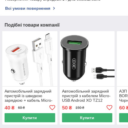
Всі умови повернення
Подібні товари компанії
Автомобільний зарядний
Автомобільний зарядний
АЗП 
пристрій із швидкою
пристрій з кабелем Micro-
BOR
зарядкою + кабель Micro-
USB Android XO TZ12
Чор
USB BOROFONE BZ18
|QC3.0, 3A| Чорний
40
50
60
₴
₴
60 ₴
150 ₴
|USB, QC3.0 18W| Білий
Купити
Купити