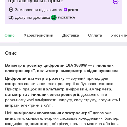
Що таке купити з Пром?
Замовлення під захистом
Доступна доставка
Опис
Характеристики
Доставка
Оплата
Умови п
Опис
Ватметр в розетку цифровий 16A 3680W — лічильник
електроенергії, вольтметр, амперметр з підсвічуванням
Цифровий ватметр в розетку
— зручний прилад для
контролю споживання електроенергії побутовою технікою.
Пристрій працює як
вольтметр цифровий, амперметр,
ватметр та лічильник електроенергії
, дозволяючи в
реальному часі вимірювати напругу, силу струму, потужність і
витрати електрики в kWh.
Цей
вимірювач споживання електроенергії
допоможе
визначити, скільки електрики споживає холодильник, бойлер,
кондиціонер, комп’ютер, обігрівач, пральна машина або інша