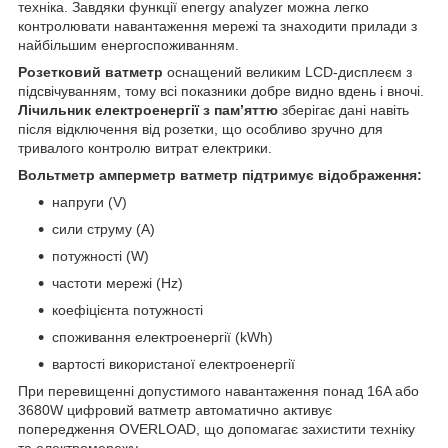
техніка. Завдяки функції energy analyzer можна легко
контролювати навантаження мережі та знаходити прилади з
найбільшим енергоспоживанням.
Розетковий ватметр
оснащений великим LCD-дисплеєм з
підсвічуванням, тому всі показники добре видно вдень і вночі.
Лічильник електроенергії з пам’яттю
зберігає дані навіть
після відключення від розетки, що особливо зручно для
тривалого контролю витрат електрики.
Вольтметр амперметр ватметр підтримує відображення:
напруги (V)
сили струму (A)
потужності (W)
частоти мережі (Hz)
коефіцієнта потужності
споживання електроенергії (kWh)
вартості використаної електроенергії
При перевищенні допустимого навантаження понад 16A або
3680W цифровий ватметр автоматично активує
попередження OVERLOAD, що допомагає захистити техніку
та електромережу.